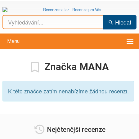
Hledat
Menu
Vys
men
Značka
MANA
K této značce zatím nenabízíme žádnou recenzi.
Nejčtenější recenze