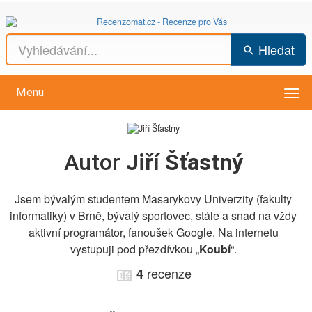
Hledat
Menu
Vys
men
Autor
Jiří Šťastný
Jsem bývalým studentem Masarykovy Univerzity (fakulty
informatiky) v Brně, bývalý sportovec, stále a snad na vždy
aktivní programátor, fanoušek Google. Na internetu
vystupuji pod přezdívkou „
Koubí
“.
recenze
4