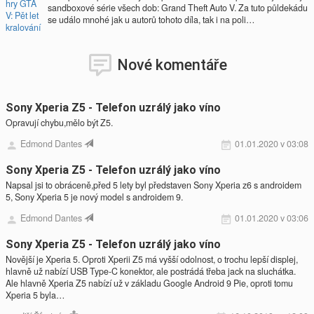
sandboxové série všech dob: Grand Theft Auto V. Za tuto půldekádu
se událo mnohé jak u autorů tohoto díla, tak i na poli…
Nové komentáře
Sony Xperia Z5 - Telefon uzrálý jako víno
Opravují chybu,mělo být Z5.
Edmond Dantes
01.01.2020 v 03:08
Sony Xperia Z5 - Telefon uzrálý jako víno
Napsal jsi to obráceně,před 5 lety byl představen Sony Xperia z6 s androidem
5, Sony Xperia 5 je nový model s androidem 9.
Edmond Dantes
01.01.2020 v 03:06
Sony Xperia Z5 - Telefon uzrálý jako víno
Novější je Xperia 5. Oproti Xperii Z5 má vyšší odolnost, o trochu lepší displej,
hlavně už nabízí USB Type-C konektor, ale postrádá třeba jack na sluchátka.
Ale hlavně Xperia Z5 nabízí už v základu Google Android 9 Pie, oproti tomu
Xperia 5 byla…