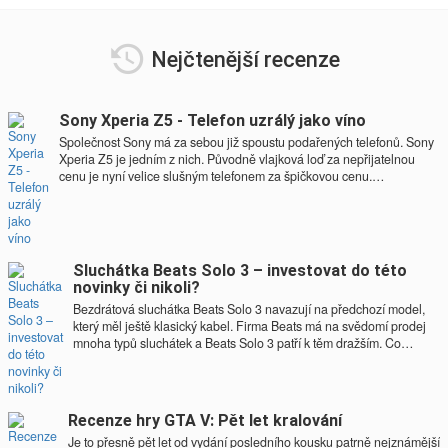
Nejčtenější recenze
Sony Xperia Z5 - Telefon uzrálý jako víno
Společnost Sony má za sebou již spoustu podařených telefonů. Sony
Xperia Z5 je jedním z nich. Původně vlajková loď za nepřijatelnou
cenu je nyní velice slušným telefonem za špičkovou cenu.…
Sluchátka Beats Solo 3 – investovat do této
novinky či nikoli?
Bezdrátová sluchátka Beats Solo 3 navazují na předchozí model,
který měl ještě klasický kabel. Firma Beats má na svědomí prodej
mnoha typů sluchátek a Beats Solo 3 patří k těm dražším. Co…
Recenze hry GTA V: Pět let kralování
Je to přesně pět let od vydání posledního kousku patrně nejznámější