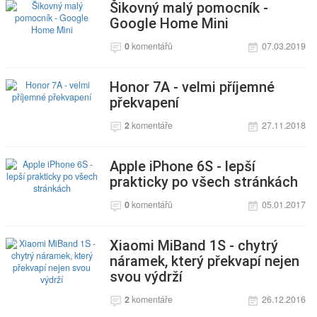
Šikovný malý pomocník -
Google Home Mini
0
komentářů
07.03.2019
Honor 7A - velmi příjemné
překvapení
2
komentáře
27.11.2018
Apple iPhone 6S - lepší
prakticky po všech stránkách
0
komentářů
05.01.2017
Xiaomi MiBand 1S - chytrý
náramek, který překvapí nejen
svou výdrží
2
komentáře
26.12.2016